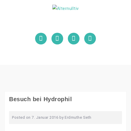
Skip
to
content
Facebook
Instagram
Pinterest
YouTube
Besuch bei Hydrophil
Posted on
7. Januar 2016
by
Erdmuthe Seth