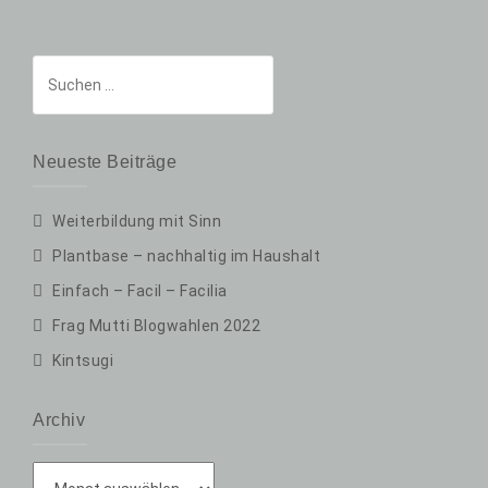
Suchen
nach:
Neueste Beiträge
Weiterbildung mit Sinn
Plantbase – nachhaltig im Haushalt
Einfach – Facil – Facilia
Frag Mutti Blogwahlen 2022
Kintsugi
Archiv
Archiv