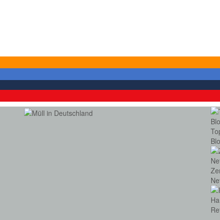
To
Bl
Ze
Ne
Re