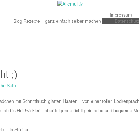
Impressum
Blog
Rezepte – ganz einfach selber machen
Datenschutz
Facebook
Instagram
Pinterest
YouTube
t ;)
he Seth
 Mädchen mit Schnittlauch-glatten Haaren – von einer tollen Lockenprach
nstab bis Heißwickler – aber folgende richtig einfache und bequeme 
tc… in Streifen.