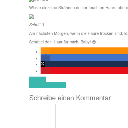
Wickle einzelne Strähnen deiner feuchten Haare abends
Schritt 3
Am nächsten Morgen, wenn die Haare trocken sind, löst
Schüttel dein Haar für mich, Baby! 😉
Beitragsnavigation
Schüttgut
S(tr)eifenfrei Sauber
Schreibe einen Kommentar