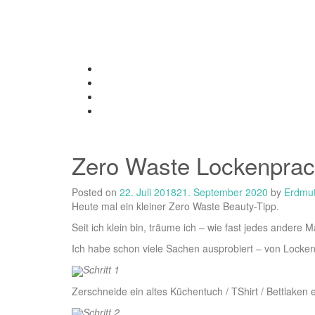
Skip
to
content
Zero Waste Lockenprach
Posted on
22. Juli 2018
21. September 2020
by
Erdmut
Heute mal ein kleiner Zero Waste Beauty-Tipp.
Seit ich klein bin, träume ich – wie fast jedes andere
Ich habe schon viele Sachen ausprobiert – von Locke
Schritt 1
Zerschneide ein altes Küchentuch / TShirt / Bettlaken e
Schritt 2