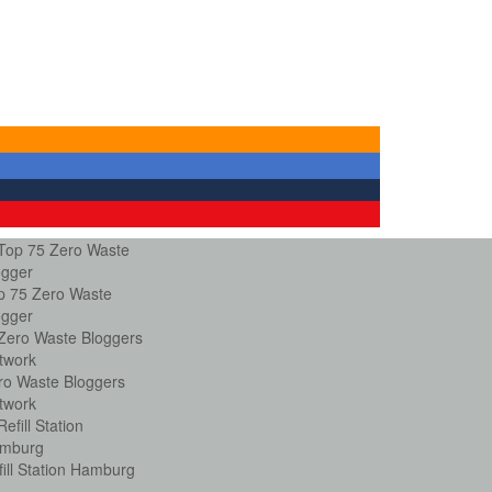
p 75 Zero Waste
ogger
ro Waste Bloggers
twork
fill Station Hamburg