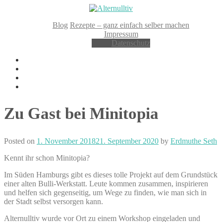
Skip
to
Blog
Rezepte – ganz einfach selber machen
content
Impressum
Datenschutz
Facebook
Instagram
Pinterest
YouTube
Zu Gast bei Minitopia
Posted on
1. November 2018
21. September 2020
by
Erdmuthe Seth
Kennt ihr schon Minitopia?
Im Süden Hamburgs gibt es dieses tolle Projekt auf dem Grundstück
einer alten Bulli-Werkstatt. Leute kommen zusammen, inspirieren
und helfen sich gegenseitig, um Wege zu finden, wie man sich in
der Stadt selbst versorgen kann.
Alternulltiv wurde vor Ort zu einem Workshop eingeladen und