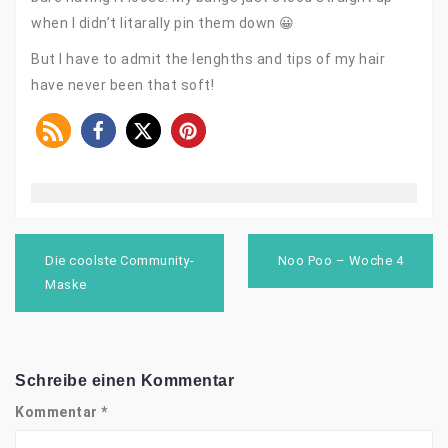
when I didn’t litarally pin them down 😀
But I have to admit the lenghths and tips of my hair
have never been that soft!
Beitragsnavigation
Die coolste Community-
Noo Poo – Woche 4
Maske
Schreibe einen Kommentar
Kommentar
*