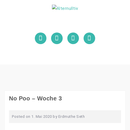
Skip
to
content
Facebook
Instagram
Pinterest
YouTube
No Poo – Woche 3
Posted on
1. Mai 2020
by
Erdmuthe Seth