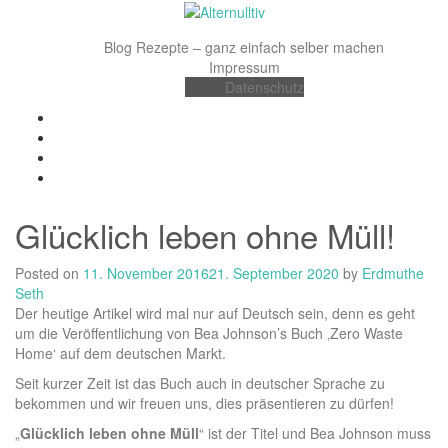
Skip
to
Blog
Rezepte – ganz einfach selber machen
content
Impressum
Datenschutz
Facebook
Instagram
Pinterest
YouTube
Glücklich leben ohne Müll!
Posted on
11. November 2016
21. September 2020
by
Erdmuthe
Seth
Der heutige Artikel wird mal nur auf Deutsch sein, denn es geht
um die Veröffentlichung von Bea Johnson’s Buch ‚Zero Waste
Home‘ auf dem deutschen Markt.
Seit kurzer Zeit ist das Buch auch in deutscher Sprache zu
bekommen und wir freuen uns, dies präsentieren zu dürfen!
„
Glücklich leben ohne Müll
“ ist der Titel und Bea Johnson muss