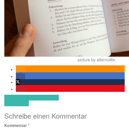
picture by alternulltiv
Beitragsnavigation
How we became EcoFemmes
#EWWR2016
Schreibe einen Kommentar
Kommentar
*